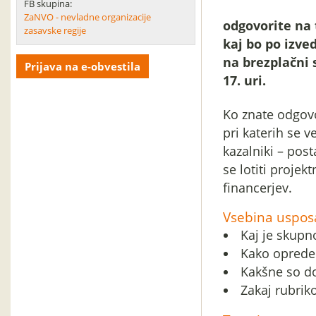
FB skupina:
ZaNVO - nevladne organizacije
odgovorite na t
zasavske regije
kaj bo po izve
na brezplačni s
Prijava na e-obvestila
17. uri.
Ko znate odgovo
pri katerih se ve
kazalniki – post
se lotiti projek
financerjev.
Vsebina usposa
Kaj je skupn
Kako opredeli
Kakšne so do
Zakaj rubriko