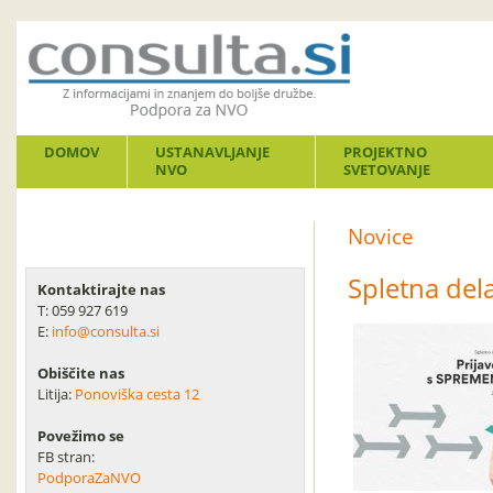
DOMOV
USTANAVLJANJE
PROJEKTNO
NVO
SVETOVANJE
Novice
Spletna del
Kontaktirajte nas
T: 059 927 619
E:
info@consulta.si
Obiščite nas
Litija:
Ponoviška cesta 12
Povežimo se
FB stran:
PodporaZaNVO