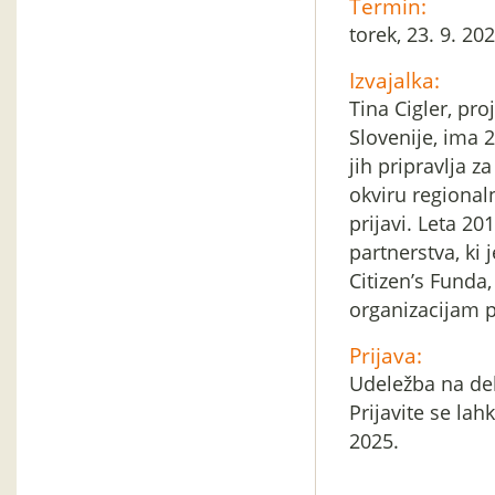
Termin:
torek, 23. 9. 20
Izvajalka:
Tina Cigler, pro
Slovenije, ima 
jih pripravlja 
okviru regional
prijavi. Leta 20
partnerstva, ki 
Citizen’s Funda
organizacijam 
Prijava:
Udeležba na del
Prijavite se la
2025.