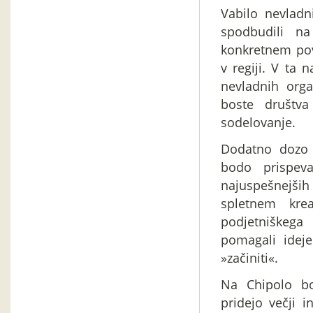
Vabilo nevlad
spodbudili n
konkretnem pov
v regiji. V ta 
nevladnih orga
boste društva
sodelovanje.
Dodatno dozo k
bodo prispeva
najuspešnejših 
spletnem kre
podjetniškeg
pomagali ideje 
»začiniti«.
Na Chipolo bo
pridejo večji i