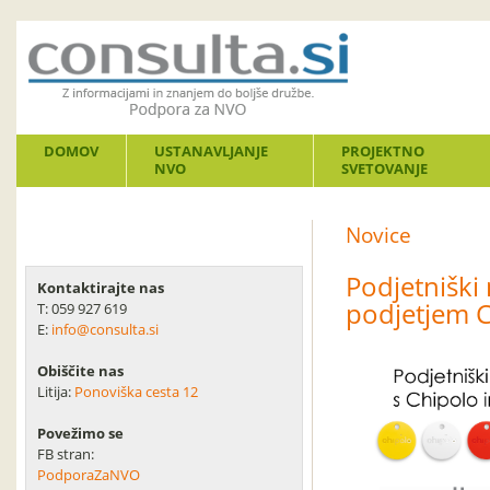
DOMOV
USTANAVLJANJE
PROJEKTNO
NVO
SVETOVANJE
Novice
Podjetniški
Kontaktirajte nas
podjetjem 
T: 059 927 619
E:
info@consulta.si
Obiščite nas
Litija:
Ponoviška cesta 12
Povežimo se
FB stran:
PodporaZaNVO