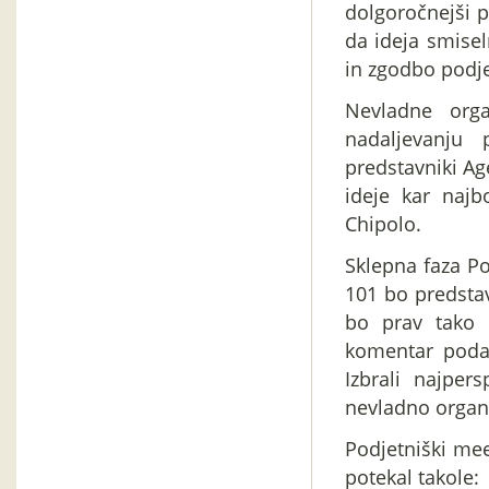
dolgoročnejši 
da ideja smise
in zgodbo podje
Nevladne orga
nadaljevanju 
predstavniki Ag
ideje kar najb
Chipolo.
Sklepna faza P
101 bo predstavi
bo prav tako p
komentar podal
Izbrali najper
nevladno organi
Podjetniški me
potekal takole: