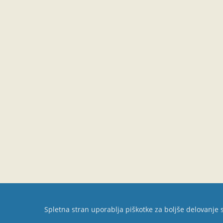
Spletna stran uporablja piškotke za boljše delovanje