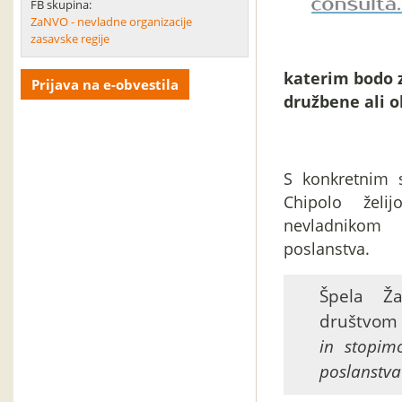
FB skupina:
ZaNVO - nevladne organizacije
zasavske regije
katerim bodo z
Prijava na e-obvestila
družbene ali o
S konkretnim 
Chipolo želi
nevladnikom 
poslanstva.
Špela Ža
društvom 
in stopim
poslanstva