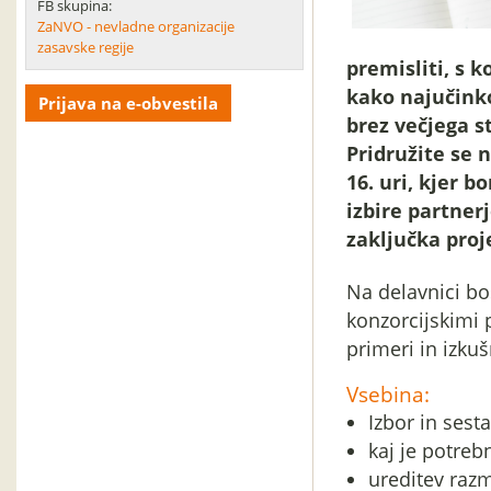
FB skupina:
ZaNVO - nevladne organizacije
zasavske regije
premisliti, s 
kako najučinko
Prijava na e-obvestila
brez večjega s
Pridružite se 
16. uri, kjer b
izbire partner
zaključka proj
Na delavnici bos
konzorcijskimi 
primeri in izkuš
Vsebina:
Izbor in sest
kaj je potreb
ureditev razm