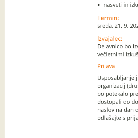
nasveti in izk
Termin:
sreda, 21. 9. 2
Izvajalec:
Delavnico bo izv
večletnimi izkuš
Prijava
Usposabljanje j
organizacij (dru
bo potekalo pr
dostopali do dog
naslov na dan d
odlašajte s prij