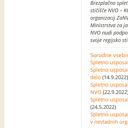
Brezplačno splet
stičišče NVO – K
organizacij ZaNV
Ministrstva za j
NVO nudi podporn
svoje regijsko st
Sorodne vsebi
Spletno usposa
Spletno usposab
delo
(14.9.2022)
Spletno usposa
NVO
(22.9.2022
Spletno usposa
(24.5.2022)
Spletno usposa
v nevladnih org