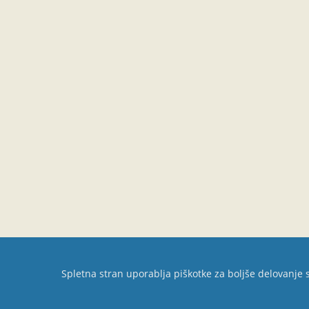
Spletna stran uporablja piškotke za boljše delovanje