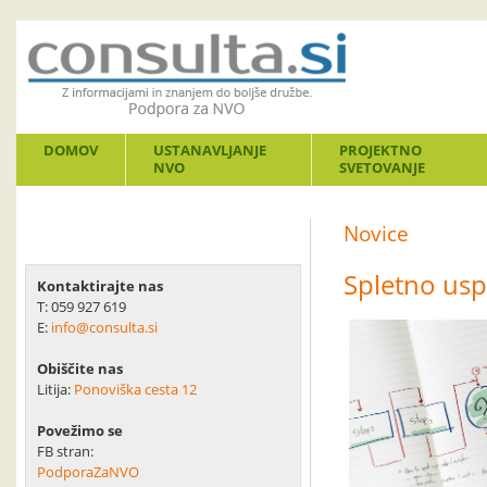
DOMOV
USTANAVLJANJE
PROJEKTNO
NVO
SVETOVANJE
Novice
Spletno usp
Kontaktirajte nas
T: 059 927 619
E:
info@consulta.si
Obiščite nas
Litija:
Ponoviška cesta 12
Povežimo se
FB stran:
PodporaZaNVO