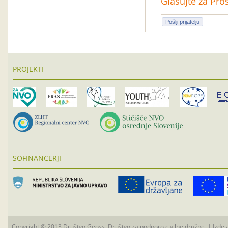
Glasujte za Pro
Pošlji prijatelju
PROJEKTI
SOFINANCERJI
Copyright © 2013 Društvo Geoss, Društvo za podporo civilne družbe. | Izdel