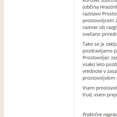
(občina Hrastni
razstavo Prosto
prostovoljcem z
razmer ob razgla
svečano priredit
Tako se je zakl
pozdravljamo pr
Prostovoljec z
vsako leto pozdr
vrednote v zasavs
prostovoljskim 
Vsem prostovolj
trud, vsem pre
Praktične nagrad