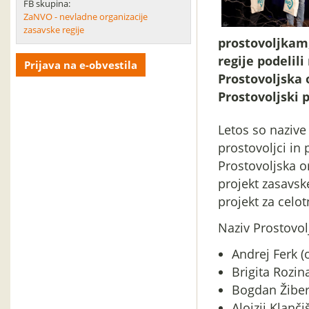
FB skupina:
ZaNVO - nevladne organizacije
zasavske regije
prostovoljkam,
regije podelili
Prijava na e-obvestila
Prostovoljska 
Prostovoljski 
Letos so nazive
prostovoljci in
Prostovoljska o
projekt zasavske
projekt za celot
Naziv Prostovolj
Andrej Ferk (
Brigita Rozina
Bogdan Žibert
Alojzij Klanč