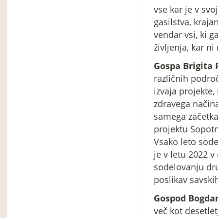
vse kar je v sv
gasilstva, kraja
vendar vsi, ki 
življenja, kar n
Gospa Brigita 
različnih področ
izvaja projekt
zdravega načina
samega začetka,
projektu Sopotni
Vsako leto sode
je v letu 2022 
sodelovanju dr
poslikav savskih
Gospod Bogdan
več kot desetletj