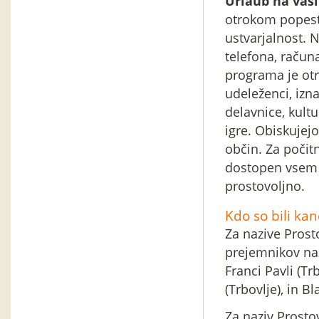
Urlaub na vasi
otrokom popestri
ustvarjalnost. 
telefona, računa
programa je otr
udeleženci, izna
delavnice, kult
igre. Obiskujejo
občin. Za počitn
dostopen vsem o
prostovoljno.
Kdo so bili kan
Za nazive Prost
prejemnikov nazi
Franci Pavli (Tr
(Trbovlje), in B
Za naziv Prosto