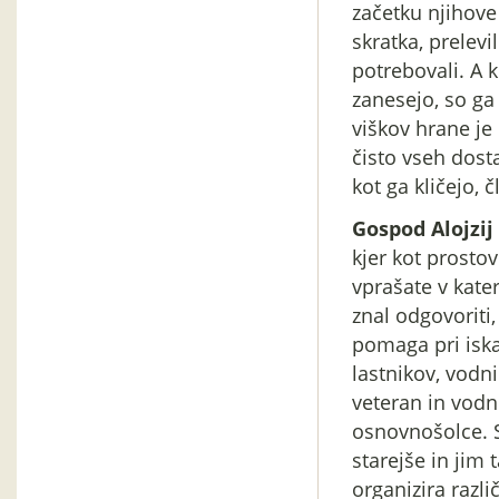
začetku njihove
skratka, prelevi
potrebovali. A k
zanesejo, so ga 
viškov hrane je 
čisto vseh dost
kot ga kličejo, č
Gospod Alojzij
kjer kot prosto
vprašate v kate
znal odgovoriti,
pomaga pri iska
lastnikov, vodni
veteran in vodn
osnovnošolce. S
starejše in jim
organizira razl