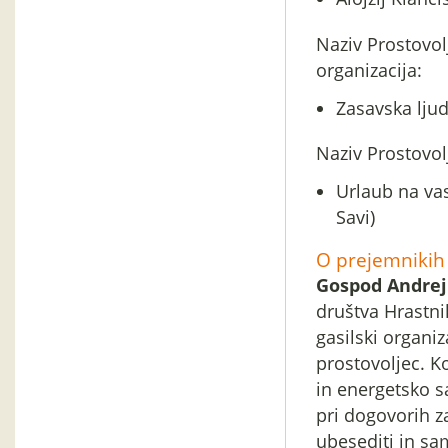
Naziv Prostovolj
organizacija:
Zasavska ljud
Naziv Prostovolj
Urlaub na va
Savi)
O prejemnikih 
Gospod Andrej
društva Hrastni
gasilski organiz
prostovoljec. K
in energetsko s
pri dogovorih z
ubesediti in sa