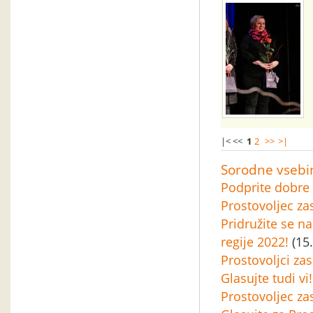
|< <<
1
2
>>
>|
Sorodne vsebi
Podprite dobre 
Prostovoljec za
Pridružite se n
regije 2022!
(15.
Prostovoljci zas
Glasujte tudi vi
Prostovoljec za