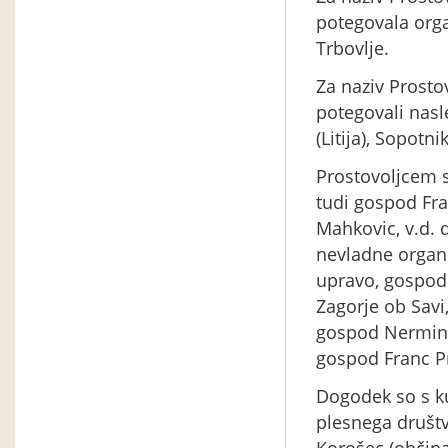
potegovala org
Trbovlje.
Za naziv Prostov
potegovali nasle
(Litija), Sopotni
Prostovoljcem 
tudi gospod Fra
Mahkovic, v.d. 
nevladne organiz
upravo, gospod 
Zagorje ob Savi
gospod Nermin 
gospod Franc P
Dogodek so s ku
plesnega društv
Korošec (občina