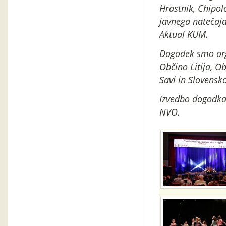
Hrastnik, Chipolo
javnega natečaja
Aktual KUM.
Dogodek smo org
Občino Litija, O
Savi in Slovensko
Izvedbo dogodka 
NVO.