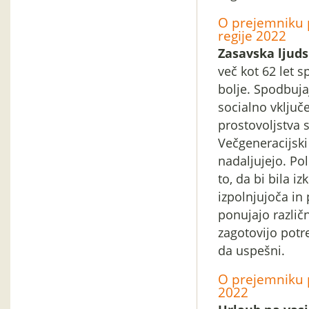
O prejemniku p
regije 2022
Zasavska ljud
več kot 62 let s
bolje. Spodbuja
socialno vključ
prostovoljstva s
Večgeneracijski
nadaljujejo. Pol
to, da bi bila i
izpolnjujoča in
ponujajo različn
zagotovijo potr
da uspešni.
O prejemniku p
2022