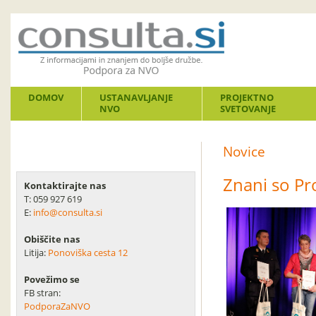
DOMOV
USTANAVLJANJE
PROJEKTNO
NVO
SVETOVANJE
Novice
Znani so Pro
Kontaktirajte nas
T: 059 927 619
E:
info@consulta.si
Obiščite nas
Litija:
Ponoviška cesta 12
Povežimo se
FB stran:
PodporaZaNVO