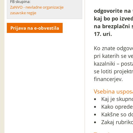
FB skupina:
ZaNVO - nevladne organizacije
odgovorite na t
zasavske regije
kaj bo po izve
na brezplačni s
Prijava na e-obvestila
17. uri.
Ko znate odgovo
pri katerih se ve
kazalniki – post
se lotiti projek
financerjev.
Vsebina usposa
Kaj je skupn
Kako opredeli
Kakšne so do
Zakaj rubriko