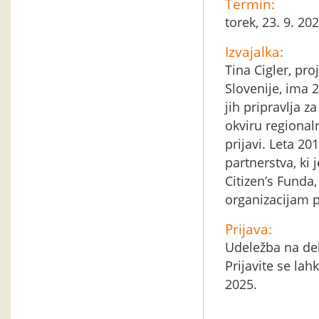
Termin:
torek, 23. 9. 20
Izvajalka:
Tina Cigler, pro
Slovenije, ima 
jih pripravlja 
okviru regional
prijavi. Leta 20
partnerstva, ki 
Citizen’s Funda
organizacijam 
Prijava:
Udeležba na del
Prijavite se la
2025.