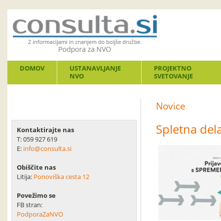
DOMOV
USTANAVLJANJE
PROJEKTNO
NVO
SVETOVANJE
Novice
Spletna del
Kontaktirajte nas
T: 059 927 619
E:
info@consulta.si
Obiščite nas
Litija:
Ponoviška cesta 12
Povežimo se
FB stran:
PodporaZaNVO