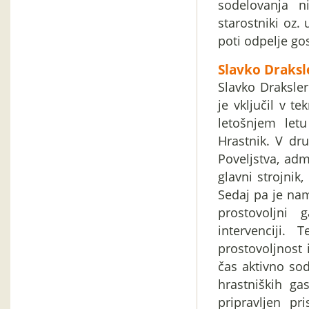
sodelovanja n
starostniki oz.
poti odpelje g
Slavko Draksl
Slavko Draksler 
je vključil v t
letošnjem let
Hrastnik. V dr
Poveljstva, adm
glavni strojnik,
Sedaj pa je nam
prostovoljni 
intervenciji.
prostovoljnost 
čas aktivno sod
hrastniških ga
pripravljen p