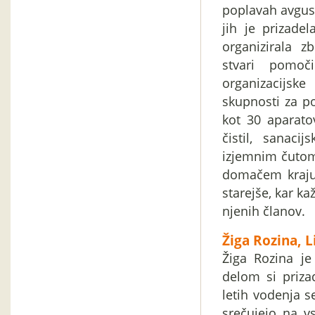
poplavah avgus
jih je prizade
organizirala z
stvari pomoč
organizacijske
skupnosti za p
kot 30 aparat
čistil, sanaci
izjemnim čutom
domačem kraju 
starejše, kar k
njenih članov.
Žiga Rozina, L
Žiga Rozina je
delom si prizad
letih vodenja s
srečujejo na 