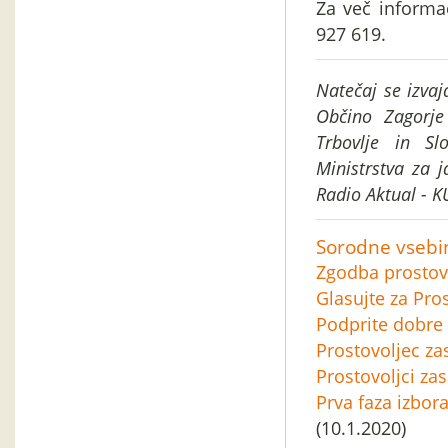
Za več informa
927 619.
Natečaj se izva
Občino Zagorje
Trbovlje in Sl
Ministrstva za 
Radio Aktual - 
Sorodne vsebi
Zgodba prostovo
Glasujte za Pro
Podprite dobre 
Prostovoljec za
Prostovoljci zas
Prva faza izbor
(10.1.2020)