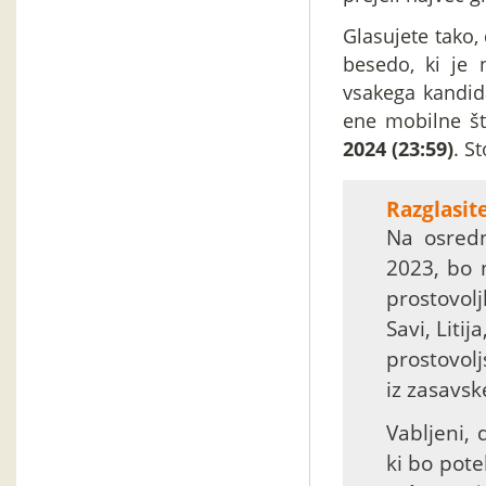
Glasujete tako,
besedo, ki je
vsakega kandida
ene mobilne št
2024 (23:59)
. S
Razglasit
Na osredn
2023, bo n
prostovol
Savi, Liti
prostovolj
iz zasavsk
Vabljeni, 
ki bo pot