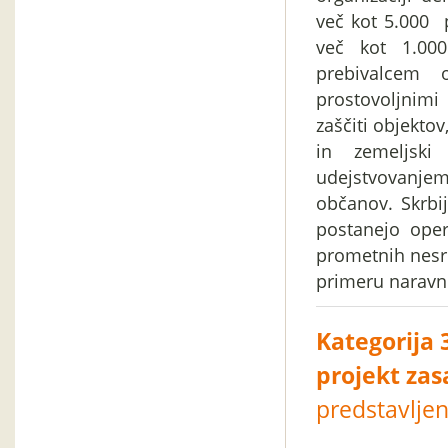
več kot 5.000 p
več kot 1.00
prebivalcem 
prostovoljnimi
zaščiti objektov,
in zemeljski
udejstvovanjem
občanov. Skrbi
postanejo opera
prometnih nesre
primeru naravni
Kategorija 
projekt zas
predstavlje