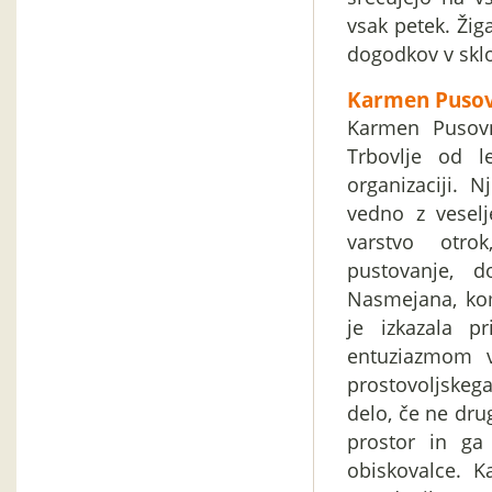
vsak petek. Žig
dogodkov v sklo
Karmen Pusov
Karmen Pusovni
Trbovlje od l
organizaciji. 
vedno z veselj
varstvo otrok
pustovanje, d
Nasmejana, kom
je izkazala p
entuziazmom 
prostovoljskega
delo, če ne drug
prostor in ga
obiskovalce. K