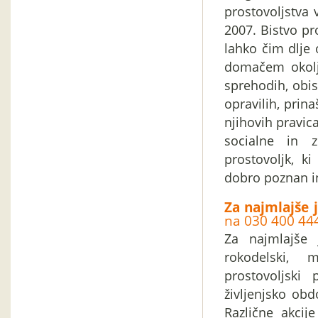
prostovoljstva 
2007. Bistvo pr
lahko čim dlje 
domačem okolj
sprehodih, obis
opravilih, prin
njihovih pravica
socialne in 
prostovoljk, k
dobro poznan in
Za najmlajše 
na 030 400 44
Za najmlajše 
rokodelski, 
prostovoljski
življenjsko obd
Različne akcij