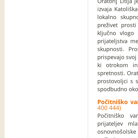
Oratorij Litija
izvaja Katolišk
lokalno skupn
preživet prost
ključno vlogo
prijateljstva 
skupnosti. Pro
prispevajo svoj 
ki otrokom in
spretnosti. Ora
prostovoljci s 
spodbudno okolje
Počitniško va
400 444)
Počitniško va
prijateljev m
osnovnošolske 