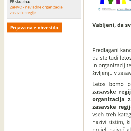
FB skupina:
ZaNVO - nevladne organizacije
zasavske regije
Vabljeni, da sv
Prijava na e-obvestila
Predlagani kandi
da ste tudi let
in organizacij 
življenju v zasav
Letos bomo po
zasavske regi
organizacija 
zasavske regij
vseh treh kate
nazivi tistim,
prejeli največ g