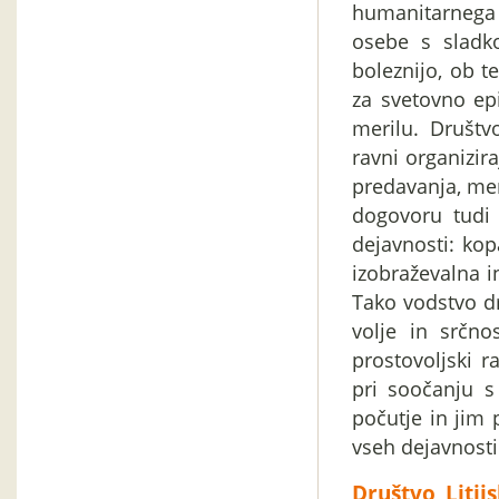
humanitarnega 
osebe s sladko
boleznijo, ob t
za svetovno ep
merilu. Društv
ravni organizi
predavanja, meri
dogovoru tudi 
dejavnosti: kop
izobraževalna i
Tako vodstvo dr
volje in srčno
prostovoljski 
pri soočanju s
počutje in jim 
vseh dejavnosti
Društvo Litij