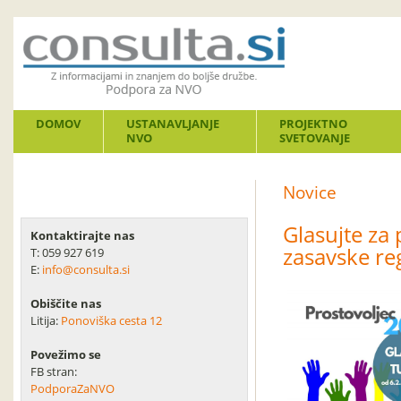
DOMOV
USTANAVLJANJE
PROJEKTNO
NVO
SVETOVANJE
Novice
Glasujte za
Kontaktirajte nas
zasavske re
T: 059 927 619
E:
info@consulta.si
Obiščite nas
Litija:
Ponoviška cesta 12
Povežimo se
FB stran:
PodporaZaNVO