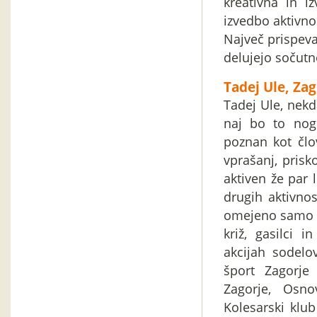
kreativna in 
izvedbo aktivnos
Največ prispeva
delujejo sočutn
Tadej Ule, Za
Tadej Ule, nekd
naj bo to nogo
poznan kot člov
vprašanj, pris
aktiven že par l
drugih aktivnos
omejeno samo na
križ, gasilci 
akcijah sodelo
šport Zagorje
Zagorje, Osn
Kolesarski klu