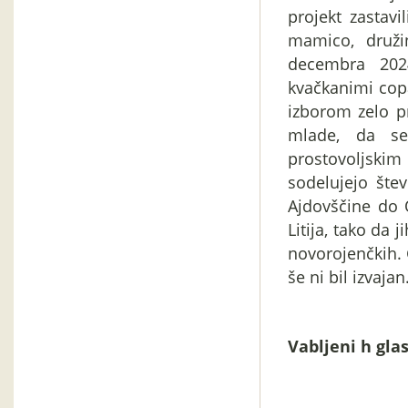
projekt zastavil
mamico, druž
decembra 202
kvačkanimi copa
izborom zelo p
mlade, da se
prostovoljski
sodelujejo štev
Ajdovščine do 
Litija, tako da 
novorojenčkih. 
še ni bil izvajan
Vabljeni h gla