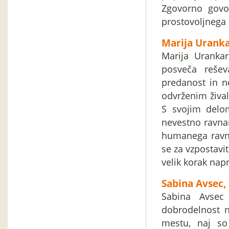
Zgovorno govo
prostovoljnega
Marija Uranka
Marija Urankar
posveča rešev
predanost in n
odvrženim živa
S svojim delom
nevestno ravna
humanega ravna
se za vzpostavit
velik korak nap
Sabina Avsec, 
Sabina Avsec 
dobrodelnost n
mestu, naj so