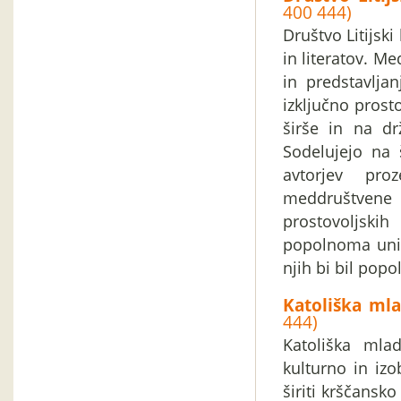
400 444)
Društvo Litijski
in literatov. M
in predstavljan
izključno prosto
širše in na dr
Sodelujejo na 
avtorjev pro
meddruštven
prostovoljski
popolnoma uniči
njih bi bil pop
Katoliška mla
444)
Katoliška mlad
kulturno in iz
širiti krščansk