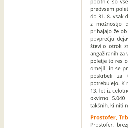
počitnic so vs
predvsem polet
do 31. 8. vsak 
z možnostjo d
prihajajo že ob
povprečju deja
število otrok 
angažiranih za v
poletje to res 
omejili in se pr
poskrbeli za 
potrebujejo. K 
13. let iz celot
okvirno 5.040
takšnih, ki niti
Prostofer, Trb
Prostofer, bre