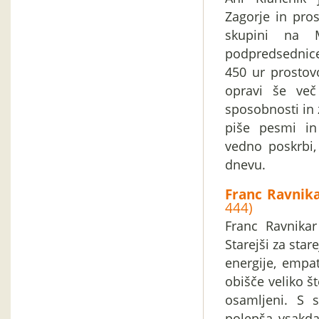
Zagorje in pro
skupini na M
podpredsednice 
450 ur prostov
opravi še več
sposobnosti in 
piše pesmi in 
vedno poskrbi,
dnevu.
Franc Ravnika
444)
Franc Ravnikar
Starejši za sta
energije, empat
obišče veliko š
osamljeni. S 
polepša vsakda