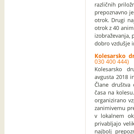
različnih prilo
prepoznavno je 
otrok. Drugi na
otrok z 40 anim
izobraževanja, p
dobro vzdušje i
Kolesarsko d
030 400 444)
Kolesarsko dr
avgusta 2018 in
Člane društva 
časa na kolesu
organizirano v
zanimivemu pre
v lokalnem ok
privabljajo veli
najbolj prepo