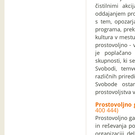
čistilnimi akc
oddajanjem pro
s tem, opozarj
programa, preko
kultura v mestu
prostovoljno -
je poplačano
skupnosti, ki s
Svobodi, temv
različnih prire
Svobode ostan
prostovoljstva v
Prostovoljno 
400 444)
Prostovoljno gas
in reševanja po
organizaciji de