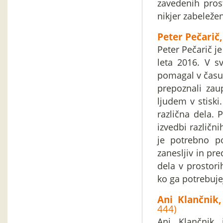
zavedenih prost
nikjer zabeleže
Peter Pečarič
Peter Pečarič j
leta 2016. V sv
pomagal v času 
prepoznali zau
ljudem v stiski.
različna dela.
izvedbi različni
je potrebno po
zanesljiv in pre
dela v prostori
ko ga potrebujej
Ani Klančnik
444)
Ani Klančnik 