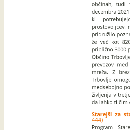
občinah, tudi 
decembra 2021. 
ki potrebuje
prostovoljcev, 
pridružilo pozn
že več kot 820
približno 3000 p
Občino Trbovlje
prevozov med p
mreža. Z brez
Trbovlje omogo
medsebojno pov
življenja v tre
da lahko ti čim
Starejši za s
444)
Program Stare