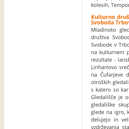
kolesih, Tempom
Kulturno druš
Svoboda Trbo
Mladinsko gled
društva Svobod
Svobode v Trbov
na kulturnem 
rezultate - lan
Linhartovo sreč
na Čufarjeve d
otroških gledali
s katero so ka
Gledališče je o
gledališke sku
glede na igro, k
delujejo in ve
vzdrževanja sta