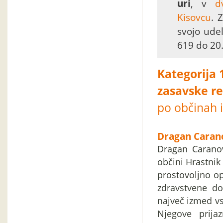
uri
, v
d
Kisovcu
. 
svojo ude
619 do 20.
Kategorija 
zasavske re
po občinah 
Dragan Caran
Dragan Caranov
občini Hrastnik
prostovoljno op
zdravstvene do
največ izmed vs
Njegove prijaz