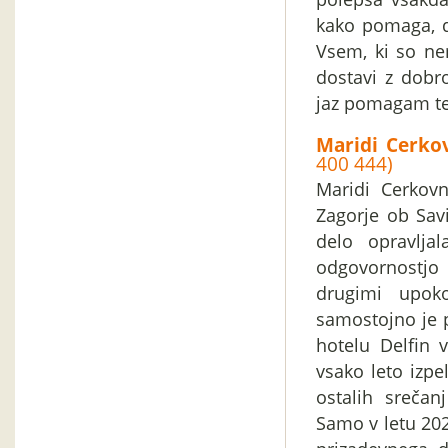
kako pomaga, da
Vsem, ki so ne
dostavi z dobr
jaz pomagam teb
Maridi Cerko
400 444)
Maridi Cerkovn
Zagorje ob Savi
delo opravlja
odgovornostjo 
drugimi upoko
samostojno je p
hotelu Delfin v
vsako leto izpel
ostalih srečan
Samo v letu 202