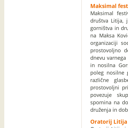
Maksimal fest
Maksimal festi
društva Litija,
gorništva in d
na Maksa Kovič
organizaciji so
prostovoljno d
dnevu varnega g
in nosilna Go
poleg nosilne 
različne glas
prostovoljni p
povezuje skup
spomina na dob
druženja in dob
Oratorij Litij