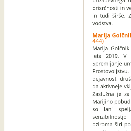
prizadevnega d
prisrčnosti in v
in tudi širše.
vodstva.
Marija Golčni
444)
Marija Golčnik
leta 2019. V
Spremljanje umi
Prostovoljstv
dejavnosti druš
da aktivneje vk
Zaslužna je za
Marijino pobudo
so lani spelj
senzibilnostj
oziroma širi p