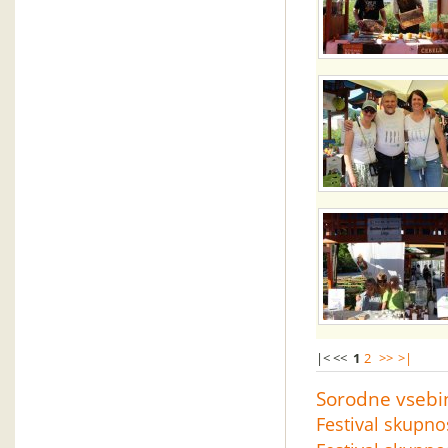
|< <<
1
2
>>
>|
Sorodne vsebi
Festival skupnos