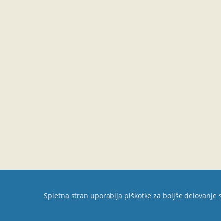
Spletna stran uporablja piškotke za boljše delovanje