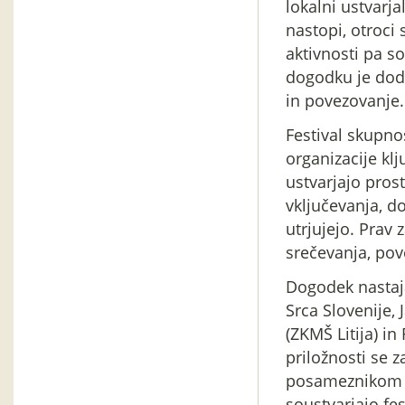
lokalni ustvarja
nastopi, otroci 
aktivnosti pa s
dogodku je doda
in povezovanje.
Festival skupno
organizacije kl
ustvarjajo pros
vključevanja, d
utrjujejo. Prav
srečevanja, pov
Dogodek nastaja
Srca Slovenije, 
(ZKMŠ Litija) i
priložnosti se 
posameznikom i
soustvarjajo fes