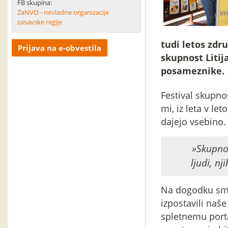
FB skupina:
ZaNVO - nevladne organizacije
zasavske regije
tudi letos zdr
Prijava na e-obvestila
skupnost Litija
posameznike.
Festival skupno
mi, iz leta v let
dajejo vsebino.
»Skupno
ljudi, nj
Na dogodku smo
izpostavili naš
spletnemu por