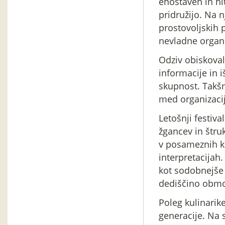
enostaven in hi
pridružijo. Na 
prostovoljskih p
nevladne organiz
Odziv obiskovalc
informacije in 
skupnost. Takš
med organizacij
Letošnji festiva
žgancev in štrukl
v posameznih kra
interpretacijah.
kot sodobnejše 
dediščino obmo
Poleg kulinarik
generacije. Na s