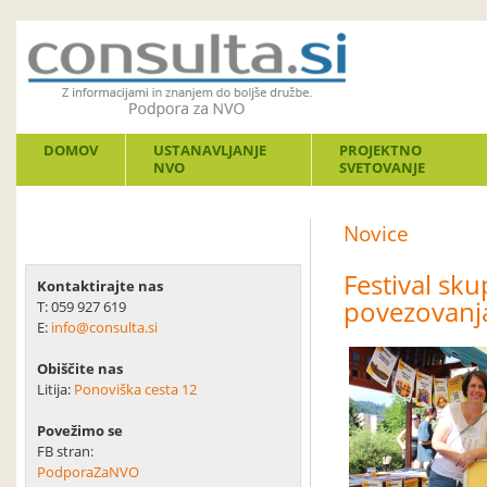
DOMOV
USTANAVLJANJE
PROJEKTNO
NVO
SVETOVANJE
Novice
Festival sku
Kontaktirajte nas
povezovanj
T: 059 927 619
E:
info@consulta.si
Obiščite nas
Litija:
Ponoviška cesta 12
Povežimo se
FB stran:
PodporaZaNVO