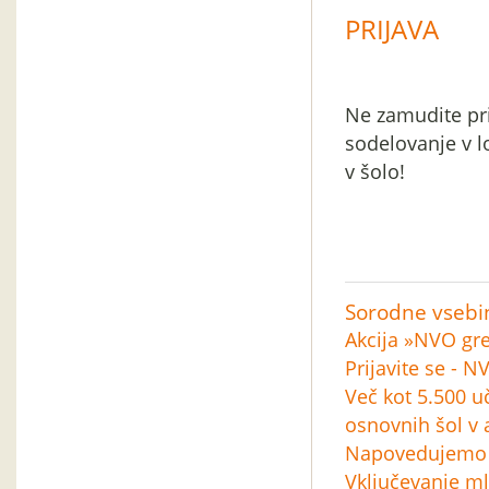
PRIJAVA
Ne zamudite pri
sodelovanje v l
v šolo!
Sorodne vsebi
Akcija »NVO gr
Prijavite se - N
Več kot 5.500 u
osnovnih šol v 
Napovedujemo a
Vključevanje ml