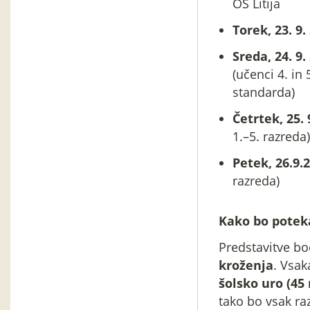
OŠ Litija
Torek, 23. 9.
Sreda, 24. 9.
(učenci 4. in
standarda)
Četrtek, 25. 
1.–5. razreda)
Petek, 26.9.
razreda)
Kako bo poteka
Predstavitve b
kroženja
. Vsak
šolsko uro (45
tako bo vsak ra