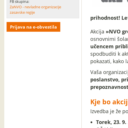
FB skupina:
ZaNVO - nevladne organizacije
zasavske regije
prihodnost! Le
Prijava na e-obvestila
Akcija
»NVO gre
osnovnimi šolam
učencem pribli
spodbuditi k ak
pokazati, kako 
Vaša organizaci
poslanstvo, pr
prepoznavnost
Kje bo akci
Izvedba je že p
Torek, 23. 9.