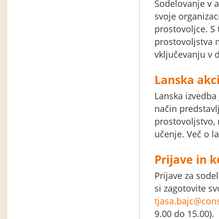
Sodelovanje v 
svoje organizac
prostovoljce. S
prostovoljstva 
vključevanju v 
Lanska akci
Lanska izvedba 
način predstavl
prostovoljstvo
učenje. Več o 
Prijave in 
Prijave za sode
si zagotovite s
tjasa.bajc@cons
9.00 do 15.00).