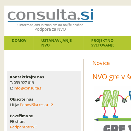
DOMOV
USTANAVLJANJE
PROJEKTNO
NVO
SVETOVANJE
Novice
NVO gre v šo
Kontaktirajte nas
T: 059 927 619
E:
info@consulta.si
Obiščite nas
Litija:
Ponoviška cesta 12
Povežimo se
FB stran:
PodporaZaNVO