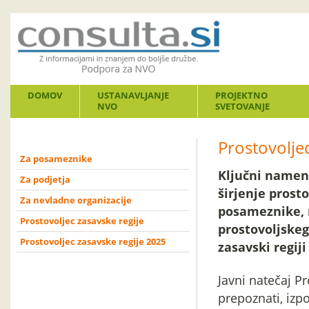
DOMOV
USTANAVLJANJE
PROJEKTNO
NVO
SVETOVANJE
Prostovoljec
Za posameznike
Ključni namen 
Za podjetja
širjenje prost
Za nevladne organizacije
posameznike, 
Prostovoljec zasavske regije
prostovoljskeg
Prostovoljec zasavske regije 2025
zasavski regiji 
Javni natečaj P
prepoznati, izpo