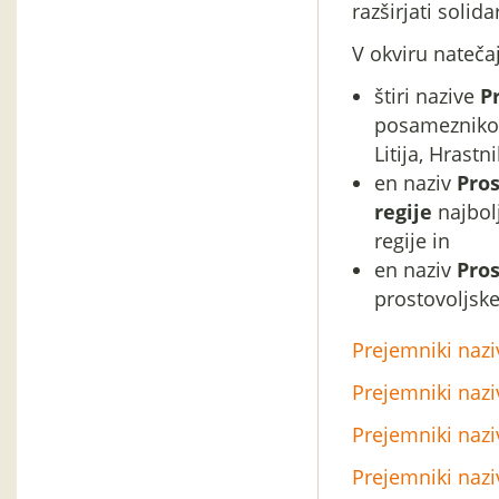
razširjati solid
V okviru nateča
štiri nazive
P
posameznikom
Litija, Hrastni
en naziv
Pros
regije
najbolj
regije in
en naziv
Pros
prostovoljske
Prejemniki nazi
Prejemniki nazi
Prejemniki nazi
Prejemniki nazi