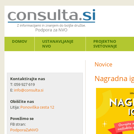
DOMOV
USTANAVLJANJE
PROJEKTNO
NVO
SVETOVANJE
Novice
Nagradna ig
Kontaktirajte nas
T: 059 927 619
E:
info@consulta.si
Obiščite nas
Litija:
Ponoviška cesta 12
Povežimo se
FB stran:
PodporaZaNVO