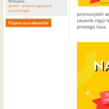
FB skupina:
ZaNVO - nevladne organizacije
zasavske regije
promocijskih akt
zasavski regiji
Prijava na e-obvestila
prostega časa.