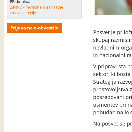
FB skupina:
ZaNVO - nevladne organizacije
zasavske regije
Prijava na e-obvestila
Posvet je prilo
skupaj razmisli
nevladnim organ
in nacionalni ra
V pripravi sta 
sektor, ki bosta
Strategija razvo
prostovoljstva 
posredovani pri
usmeritev pri 
pobudah na loka
Na posvet se pri