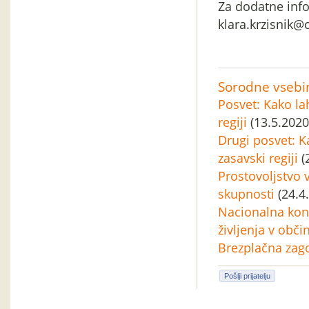
Za dodatne inf
klara.krzisnik@c
Sorodne vsebi
Posvet: Kako la
regiji
(13.5.2020
Drugi posvet: 
zasavski regiji
(
Prostovoljstvo 
skupnosti
(24.4
Nacionalna konf
življenja v obči
Brezplačna zag
Pošlji prijatelju