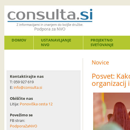
DOMOV
USTANAVLJANJE
PROJEKTNO
NVO
SVETOVANJE
Novice
Posvet: Kak
Kontaktirajte nas
organizacij
T: 059 927 619
E:
info@consulta.si
Obiščite nas
Litija:
Ponoviška cesta 12
Povežimo se
FB stran:
PodporaZaNVO