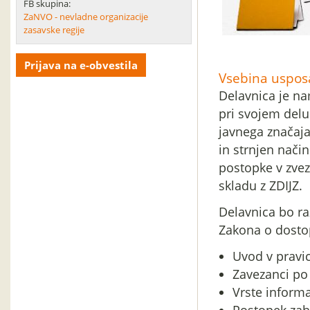
FB skupina:
ZaNVO - nevladne organizacije
zasavske regije
Prijava na e-obvestila
Vsebina usposa
Delavnica je na
pri svojem delu
javnega značaj
in strnjen način
postopke v zvez
skladu z ZDIJZ.
Delavnica bo raz
Zakona o dostop
Uvod v pravi
Zavezanci po
Vrste informa