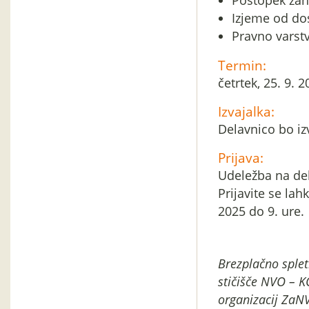
Postopek zah
Izjeme od do
Pravno varst
Termin:
četrtek, 25. 9. 
Izvajalka:
Delavnico bo iz
Prijava:
Udeležba na del
Prijavite se la
2025 do 9. ure.
Brezplačno splet
stičišče NVO – K
organizacij ZaNV