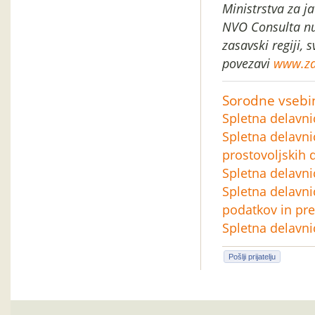
Ministrstva za j
NVO Consulta nu
zasavski regiji, s
povezavi
www.za
Sorodne vsebi
Spletna delavn
Spletna delavni
prostovoljskih 
Spletna delavni
Spletna delavni
podatkov in pre
Spletna delavni
Pošlji prijatelju