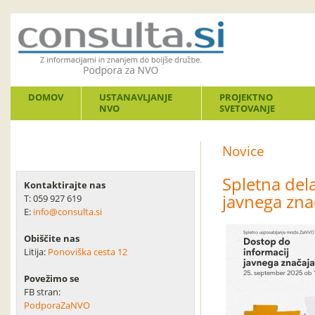
DOMOV
USTANAVLJANJE
PROJEKTNO
NVO
SVETOVANJE
Novice
Spletna del
Kontaktirajte nas
javnega zna
T: 059 927 619
E:
info@consulta.si
Obiščite nas
Litija:
Ponoviška cesta 12
Povežimo se
FB stran:
PodporaZaNVO