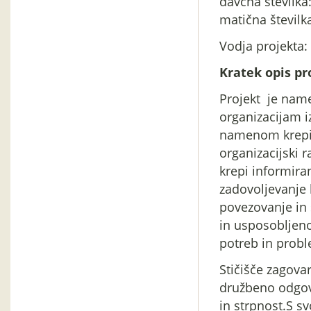
davčna številka
matična številk
Vodja projekta:
Kratek opis pr
Projekt je nam
organizacijam i
namenom krepit
organizacijski r
krepi informira
zadovoljevanje 
povezovanje in 
in usposobljeno
potreb in prob
Stičišče zagovar
družbeno odgovo
in strpnost.S s