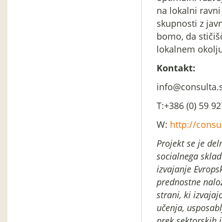
na lokalni ravn
skupnosti z jav
bomo, da stičiš
lokalnem okolju
Kontakt:
info@consulta.s
T:+386 (0) 59 9
W:
http://consu
Projekt se je del
socialnega sklad
izvajanje Evrops
prednostne nalož
strani, ki izvaja
učenja, usposabl
prek sektorskih 