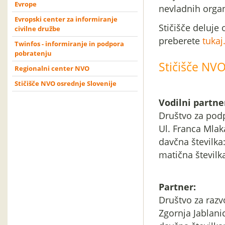
Evrope
nevladnih organ
Evropski center za informiranje
Stičišče deluje 
civilne družbe
preberete
tukaj
Twinfos - informiranje in podpora
pobratenju
S
t
i
č
išče NVO
Regionalni center NVO
Stičišče NVO osrednje Slovenije
Vodilni partne
Društvo za podp
Ul. Franca Mlak
davčna številka
matična številk
Partner:
Društvo za razv
Zgornja Jablanic