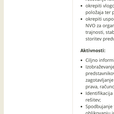
okrepiti vlog
položaja ter
okrepiti uspo
NVO za organi
trajnosti, sta
storitev pre
Aktivnosti:
Ciljno inform
Izobraževanj
predstavnikov
zagotavljanj
prava, računo
Identifikacij
rešitev;
Spodbujanje v
oblikovanju in