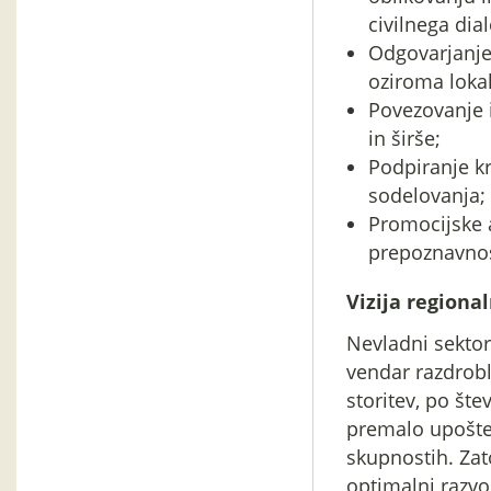
civilnega dia
Odgovarjanje 
oziroma loka
Povezovanje 
in širše;
Podpiranje k
sodelovanja;
Promocijske a
prepoznavnos
Vizija regiona
Nevladni sektor 
vendar razdrobl
storitev, po št
premalo upoštev
skupnostih. Zat
optimalni razvo