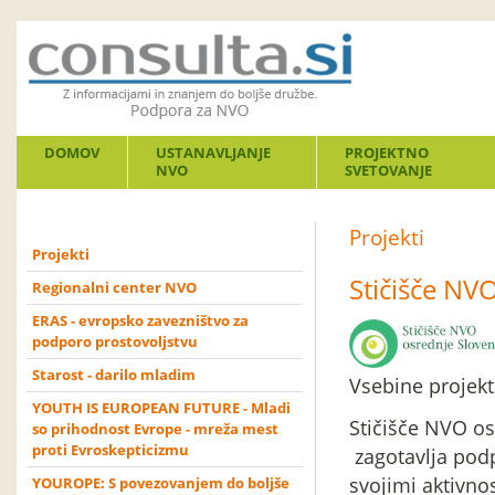
DOMOV
USTANAVLJANJE
PROJEKTNO
NVO
SVETOVANJE
Projekti
Projekti
Stičišče NV
Regionalni center NVO
ERAS - evropsko zavezništvo za
podporo prostovoljstvu
Starost - darilo mladim
Vsebine projek
YOUTH IS EUROPEAN FUTURE - Mladi
Stičišče NVO os
so prihodnost Evrope - mreža mest
proti Evroskepticizmu
zagotavlja podp
svojimi aktivno
YOUROPE: S povezovanjem do boljše