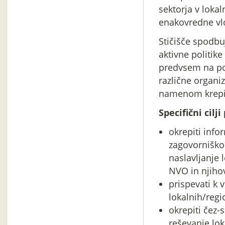
sektorja v loka
enakovredne vlo
Stičišče spodbu
aktivne politike
predvsem na pod
različne organiz
namenom krepit
Specifični cilji
okrepiti info
zagovorniško
naslavljanje 
NVO in njihovi
prispevati k 
lokalnih/regio
okrepiti čez-
reševanje lok