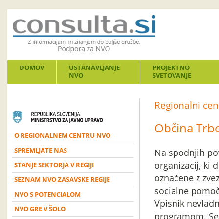
DOMOV
USTANAVLJANJE
PROJEKTNO
NVO
SVETOVANJE
Regionalni ce
Občina Trbo
O REGIONALNEM CENTRU NVO
SPREMLJATE NAS
Na spodnjih pov
organizacij, ki 
STANJE SEKTORJA V REGIJI
označene z zve
SEZNAM NVO ZASAVSKE REGIJE
socialne pomoči,
NVO S POTENCIALOM
Vpisnik nevladn
NVO GRE V ŠOLO
programom. Se