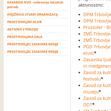
KAVARNA NVO - reševanje lokalnih
aktivnostmi:
potreb
DPM Trbovlje
KNJIŽNICA STVARI ORGANIZACIJ
DPM Trbovlje 
PROSTOVOLJSKI KLUB
Prostofer - B
AKTIVNO V PENZIJO
ZMŠ Trbovlje
PROSTOVOLJSKA DELA
ZMŠ Trbovlje
PROSTOVOLJEC ZASAVSKE REGIJE
PGD Trbovlje-
PROSTOVOLJEC ZASAVSKE REGIJE
enoti
*
Zasavska ljud
in medgenera
Zavod za kul
festivalu
*
Zavod za kult
muzeju
*
Zavod za kult
DDT
*