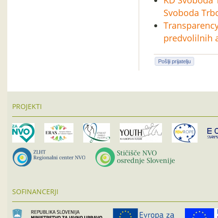
KD Svoboda Tr
Svoboda Trbo
Transparency 
predvolilnih a
Pošlji prijatelju
PROJEKTI
SOFINANCERJI