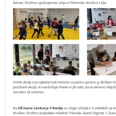
Kensei, Društvo upokojencev Litija in Planinsko društvo Litija.
Potek akcije si je ogledal tudi minister za javno upravo, g. Boštjan Ko
pozdravil akcijo, ki navdušuje mlade in jih vabi, da se aktivno vključi
zavodov ali ustanov.
Na
OŠ Ivana Cankarja Trbovlje
so vlogo učitelje v 5 oddelkih za e
društev: Društvo prijateljev mladine Trbovlje, Skavti Zagorje 1, Zve