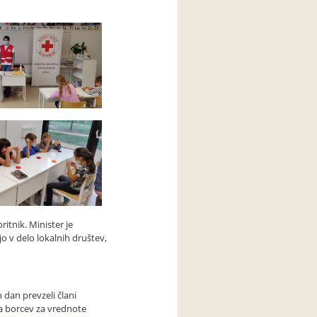
ritnik. Minister je
jo v delo lokalnih društev,
n dan prevzeli člani
za borcev za vrednote