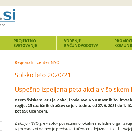
PROJEKTNO
VODENJE
PROMOCI
SVETOVANJE
RAČUNOVODSTVA
KOMUNIC
Regionalni center NVO
Šolsko leto 2020/21
Uspešno izpeljana peta akcija v šolskem 
V tem šolskem letu je v akciji sodelovalo 5 osnovnih šol iz vse
regije. 25 različnih društev se je v tednu, od 27. 9. 2021 do 1. 1
kot 950 učencem.
Z akcijo »NVO gre v šolo« povezujemo lokalne nevladne organizacij
Njen osnovni namen je predstaviti učencem dejavnosti, ki jih izvaja