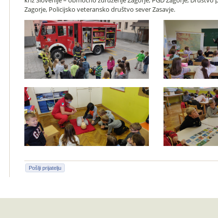
križ Slovenije – območno združenje Zagorje, PGD Zagorje, Društvo p
Zagorje, Policijsko veteransko društvo sever Zasavje.
Pošlji prijatelju