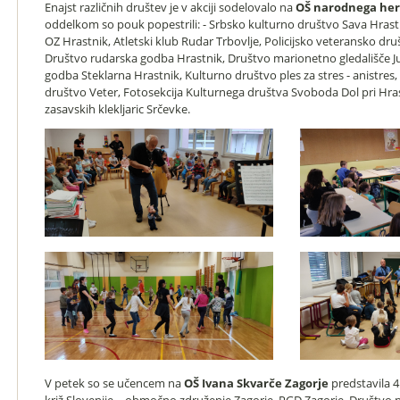
Enajst različnih društev je v akciji sodelovalo na
OŠ narodnega her
oddelkom so pouk popestrili: - Srbsko kulturno društvo Sava Hrastni
OZ Hrastnik, Atletski klub Rudar Trbovlje, Policijsko veteransko dru
Društvo rudarska godba Hrastnik, Društvo marionetno gledališče J
godba Steklarna Hrastnik, Kulturno društvo ples za stres - anistre
društvo Veter, Fotosekcija Kulturnega društva Svoboda Dol pri Hra
zasavskih klekljaric Srčevke.
V petek so se učencem na
OŠ Ivana Skvarče Zagorje
predstavila 4 