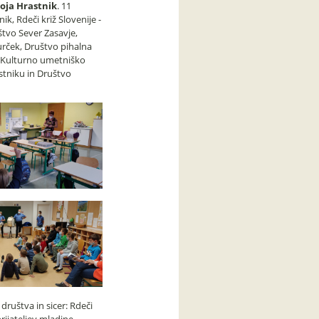
oja Hrastnik
. 11
k, Rdeči križ Slovenije -
štvo Sever Zasavje,
urček, Društvo pihalna
s, Kulturno umetniško
stniku in Društvo
društva in sicer: Rdeči