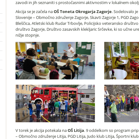
zavodi in jih seznaniti s prostočasnimi aktivnostim v lokalnem okol
Akcija se je začela na
OŠ Toneta Okrogarja Zagorje
. Sodelovalo je
Slovenije – Območno združenje Zagorje, Skavti Zagorje 1, PGD Zagor
Bleščica, Atletski klub Rudar Trbovlje, Policijsko veteransko društv
društvo Zagorje, Društvo zasavskih klekljaric Srčevke, ki so učne ure
nižje stopnje.
V torek je akcija potekala na
OŠ Litija
. 9 oddelkom so program pripra
– Območno združenje Litija, PGD Litija, Judo klub Litija, Športni klub