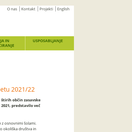
O nas
Kontakt
Projekti
English
JA IN
USPOSABLJANJE
IRANJE
letu 2021/22
h štirih občin zasavske
0. 2021, predstavilo več
e z osnovnimi šolami.
jo okoliška društva in