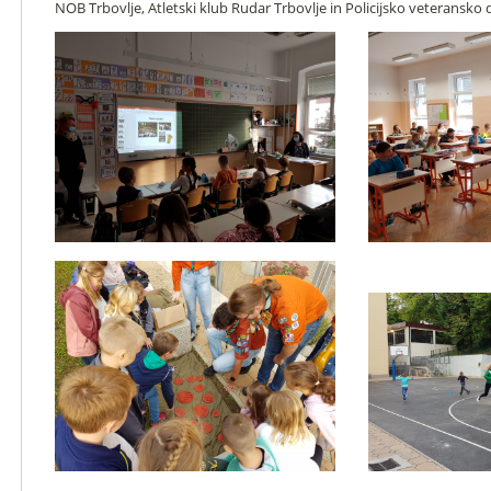
NOB Trbovlje, Atletski klub Rudar Trbovlje in Policijsko veteransko 